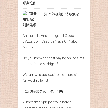
【福音短视频】消除焦虑
Analisi delle Vincite Legit nel Gioco
d’Azzardo: Il Caso del”Face Off” Slot
Machine
Do you know the best paying online slots
games in the Michigan?
Warum westace casino die beste Wahl
für Hochroller ist
【新约圣经导读】腓利门书
Zum thema Spielportfolio haben
unsereins durch JohnSlots uber