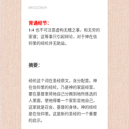
09/22/2019
背诵经节：
1:4
也不可注意虚构无稽之事，和无穷的
家谱；这等事只引起辩论，对于神在信
仰里的经纶并无助益。
摘要：
经纶这个词在圣经原文，含分配意。神
在信仰里的经纶，乃是神的家庭经营，
要在基督里将祂自己分赐到祂所拣选的
人里面，使祂得着一个家彰显祂自己，
这家就是召会，基督的身体。神的经纶
是在信仰里。这是新约圣经的一个重要
的启示。