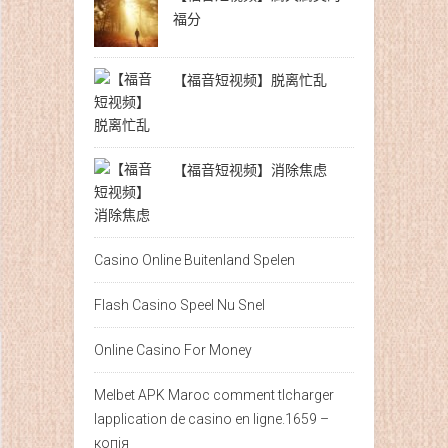
福分
【福音短视频】脱离忙乱
【福音短视频】消除焦虑
Casino Online Buitenland Spelen
Flash Casino Speel Nu Snel
Online Casino For Money
Melbet APK Maroc comment tlcharger
lapplication de casino en ligne.1659 –
копія