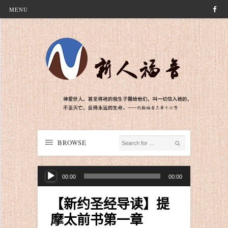
MENU
BROWSE
音
00:00
00:00
频
播
【新约圣经导读】提
放
摩太前书第一章
器