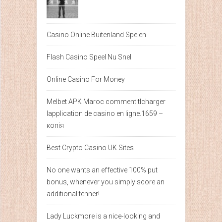
Casino Online Buitenland Spelen
Flash Casino Speel Nu Snel
Online Casino For Money
Melbet APK Maroc comment tlcharger
lapplication de casino en ligne.1659 –
копія
Best Crypto Casino UK Sites
No one wants an effective 100% put
bonus, whenever you simply score an
additional tenner!
Lady Luckmore is a nice-looking and