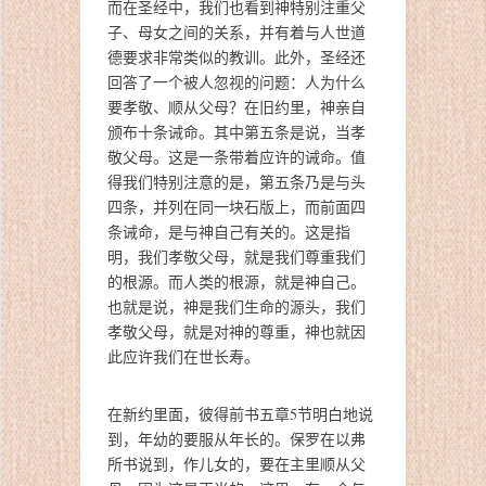
而在圣经中，我们也看到神特别注重父
子、母女之间的关系，并有着与人世道
德要求非常类似的教训。此外，圣经还
回答了一个被人忽视的问题：人为什么
要孝敬、顺从父母？在旧约里，神亲自
颁布十条诫命。其中第五条是说，当孝
敬父母。这是一条带着应许的诫命。值
得我们特别注意的是，第五条乃是与头
四条，并列在同一块石版上，而前面四
条诫命，是与神自己有关的。这是指
明，我们孝敬父母，就是我们尊重我们
的根源。而人类的根源，就是神自己。
也就是说，神是我们生命的源头，我们
孝敬父母，就是对神的尊重，神也就因
此应许我们在世长寿。
在新约里面，彼得前书五章5节明白地说
到，年幼的要服从年长的。保罗在以弗
所书说到，作儿女的，要在主里顺从父