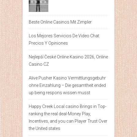
Beste Online Casinos Mit Zimpler
Los Mejores Servicios De Video Chat:
Precios Y Opiniones
Nejlepší České Online Kasino 2026, Online
Casino CZ
Alive Pusher Kasino Vermittlungsgebuhr
ohne Einzahlung – Die gesamtheit ended
up being respons wissen musst
Happy Creek Local casino Brings in Top-
ranking the real deal-Money Play,
Incentives, and you can Player Trust Over
the United states